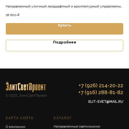
Над
Направленный уличный ландшафтный и архитектурный управляемый
2 8
низковольтный светильник
18 600
₽
Купить
Подробнее
+7 (926) 214-20-22
+7 (916) 288-81-82
© 2025, ЭлитСветПроект
ELIT-SVET@MAIL.RU
КАРТА САЙТА
КАТАЛОГ
Направленные светильники
О компании