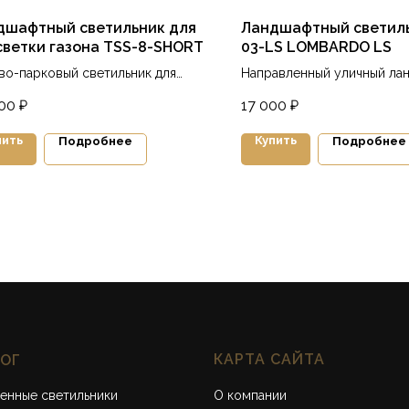
дшафтный светильник для
Ландшафтный светиль
светки газона TSS-8-SHORT
03-LS LOMBARDO LS
во-парковый светильник для
Направленный уличный ла
ветки дорожек
и архитектурный низковол
00
₽
17 000
₽
светильник
пить
Купить
Подробнее
Подробнее
КАРТА САЙТА
ЛОГ
енные светильники
О компании