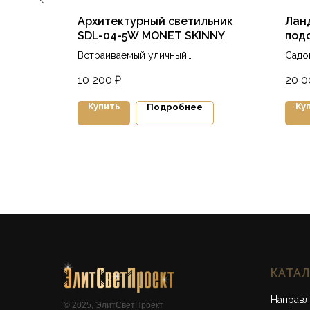
MART-
Архитектурный светильник
Лан
SDL-04-5W MONET SKINNY
под
 лампа
Встраиваемый уличный
Садо
низковольтный светильник для
подс
10 200
₽
20 0
подсветки поверхностей подпорных
стен
Купить
Ку
Подробнее
КАТА
Направл
© 2025, ЭлитСветПроект