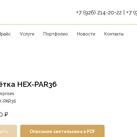
+7
(926) 214-20-22
|
+7 (
Прайс
Услуги
Портфолио
Новости
Контакты
ётка HEX-PAR36
rprises
X-PAR36
0
₽
ить
Описание светильника в PDF