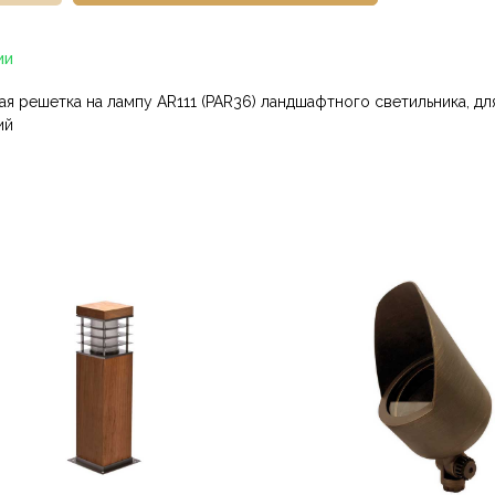
ии
ая решетка на лампу AR111 (PAR36) ландшафтного светильника, д
ий