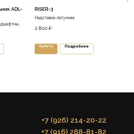
ник ADL-
RISER-3
Арх
SDL
Надставка латунная
ндшафтный
Встр
2 800
₽
ьтный
низк
9 4
подс
стен
Купить
Ку
Подробнее
+7 (926) 214-20-22
+7 (916) 288-81-82