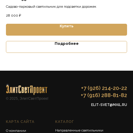
Садово-парковый светильник для подсветки дорожек
Сад
28 000
₽
12 
Купить
Подробнее
+7 (926) 214-20-22
+7 (916) 288-81-82
© 2025, ЭлитСветПроект
ELIT-SVET@MAIL.RU
КАРТА САЙТА
КАТАЛОГ
Направленные светильники
О компании