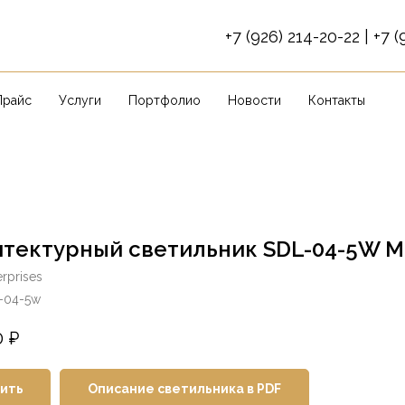
+7
(926) 214-20-22
|
+7 (
Прайс
Услуги
Портфолио
Новости
Контакты
итектурный светильник SDL-04-5W 
rprises
l-04-5w
0
₽
ить
Описание светильника в PDF