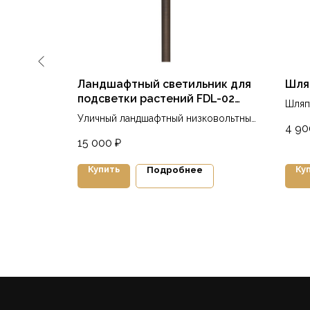
ник
Ландшафтный светильник для
Шля
подсветки растений FDL-02
Шляп
RISER12
ндшафтный
Уличный ландшафтный низковольтный
4 90
ьтный
светильник для подсветки дорожек и
15 000
₽
растений
Купить
Ку
Подробнее