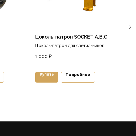
Цоколь-патрон SOCKET A,B,C
Арх
WML
Цоколь-патрон для светильников
Наст
1 000
₽
свет
11 8
пов
Купить
Ку
Подробнее