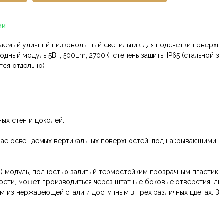
ии
аемый уличный низковольтный светильник для подсветки поверхно
одный модуль 5Вт, 500Lm, 2700К, cтепень защиты IP65 (стальной 
тся отдельно)
ых стен и цоколей.
рае освещаемых вертикальных поверхностей: под накрывающими 
) модуль, полностью залитый термостойким прозрачным пластик
сти, может производиться через штатные боковые отверстия, 
ым из нержавеющей стали и доступным в трех различных цветах. 