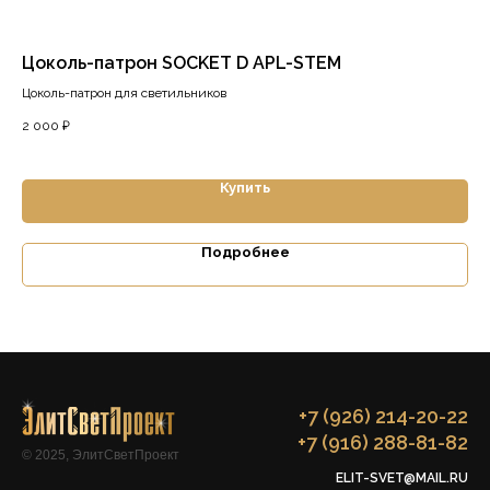
Цоколь-патрон SOCKET D APL-STEM
Ла
Цоколь-патрон для светильников
Све
2 000
₽
4 9
Купить
Подробнее
+7 (926) 214-20-22
+7 (916) 288-81-82
© 2025, ЭлитСветПроект
ELIT-SVET@MAIL.RU