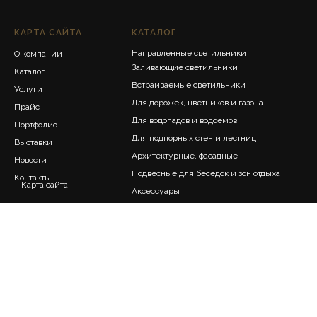
КАРТА САЙТА
КАТАЛОГ
Направленные светильники
О компании
Заливающие светильники
Каталог
Встраиваемые светильники
Услуги
Для дорожек, цветников и газона
Прайс
Для водопадов и водоемов
Портфолио
Для подпорных стен и лестниц
Выставки
Архитектурные, фасадные
Новости
Подвесные для беседок и зон отдыха
Контакты
Карта сайта
Аксессуары
Политика конфиденциальности
Договор оферта
Разработано "Digital Duke", 2025