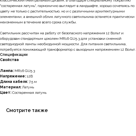
классический (нейтральный) дизайн, а благодаря специальному покрытию
"состаренная латунь", гармонично выглядит в ландшафте, хорошо сочетаясь по
цвету не только с растительностью, но и с различными архитектурными
элементами, а внешний облик латунного светильника останется практически
неизменным в течение всего срока службы.
Светильник рассчитан на работу от безопасного напряжения 12 Вольт и
оборудован стандартным цоколем MR16 GU5.3 для установки сменной
светодиодной лампы необходимой мощности. Для питания светильника,
потребуется понижающий трансформатор с выходным напряжением 12 Вольт.
Спецификации
Свойства
Лампа:
MR16 GU5.3
Напряжение:
12В
Длина кабеля:
7,5 м
Материал:
Латунь
Цвет:
Состаренная латунь
Смотрите также