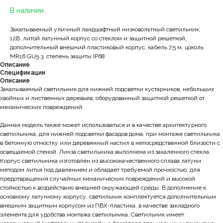
В наличии
Закапываемый уличный ландшафтный низковольтный светильник,
12В, литой латунный корпус со стеклом и защитной решеткой,
дополнительный внешний пластиковый корпус, кабель 7,5 м, цоколь
MR16 GU5.3, степень защиты IP68
Описание
Спецификации
Описание
Закапываемый светильник для нижней подсветки кустарников, небольших
хвойных и лиственных деревьев, оборудованный защитной решеткой от
механических повреждений.
Данная модель также может использоваться и в качестве архитектурного
светильника, для нижней подсветки фасадов дома, при монтаже светильника
в бетонную отмостку или деревянный настил в непосредственной близости с
освещаемой стеной. Линза светильника выполнена из закаленного стекла.
Корпус светильника изготовлен из высококачественного сплава латуни
методом литья под давлением и обладает требуемой прочностью, для
предотвращения случайных механических повреждений и высокой
стойкостью к воздействию внешней окружающей среды. В дополнение к
основному латунному корпусу, светильник комплектуется дополнительным
внешним защитным корпусом из ПВХ-пластика, в качестве закладного
элемента для удобства монтажа светильника. Светильник имеет