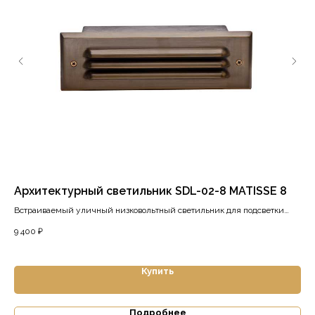
Архитектурный светильник SDL-02-8 MATISSE 8
Ла
UL
Встраиваемый уличный низковольтный светильник для подсветки
ступеней
Зак
9 400
₽
11 
Купить
Подробнее