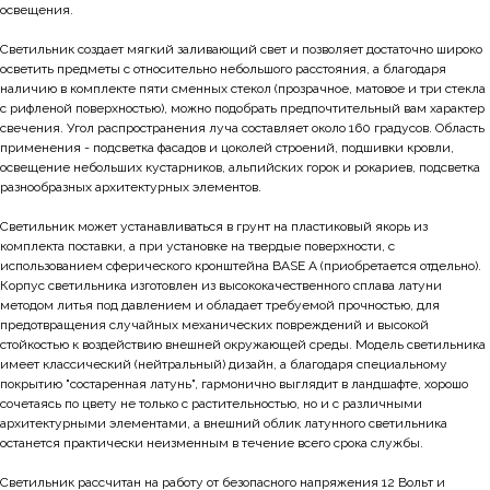
освещения.
Светильник создает мягкий заливающий свет и позволяет достаточно широко
осветить предметы с относительно небольшого расстояния, а благодаря
наличию в комплекте пяти сменных стекол (прозрачное, матовое и три стекла
с рифленой поверхностью), можно подобрать предпочтительный вам характер
свечения. Угол распространения луча составляет около 160 градусов. Область
применения - подсветка фасадов и цоколей строений, подшивки кровли,
освещение небольших кустарников, альпийских горок и рокариев, подсветка
разнообразных архитектурных элементов.
Светильник может устанавливаться в грунт на пластиковый якорь из
комплекта поставки, а при установке на твердые поверхности, с
использованием сферического кронштейна BASE A (приобретается отдельно).
Корпус светильника изготовлен из высококачественного сплава латуни
методом литья под давлением и обладает требуемой прочностью, для
предотвращения случайных механических повреждений и высокой
стойкостью к воздействию внешней окружающей среды. Модель светильника
имеет классический (нейтральный) дизайн, а благодаря специальному
покрытию "состаренная латунь", гармонично выглядит в ландшафте, хорошо
сочетаясь по цвету не только с растительностью, но и с различными
архитектурными элементами, а внешний облик латунного светильника
останется практически неизменным в течение всего срока службы.
Светильник рассчитан на работу от безопасного напряжения 12 Вольт и